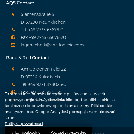
AQS Contact
Siemensstraße 5
D-57290 Neunkirchen
Tel. +49 2735 65676-0
Fax +49 2735 65676-20
lagertechnik@aqs-logistic.com
Rack & Roll Contact
Am Goldenen Feld 22
D-95326 Kulmbach
Tel. +49 9221 878025-0
Fax +49 9221 878025-9
Ta strona internetowa korzysta z plików cookie w celu
info@rack-and-roll.com
poprawy komfortu użytkowania. Niezbędne pliki cookie są
konieczne do prawidłowego działania strony. Pliki cookie
analityczne (np. Google Analytics) pomagają nam ulepszać
stronę.
Polityka prywatności
Tylko niezbędne
Akceptuj wszystkie