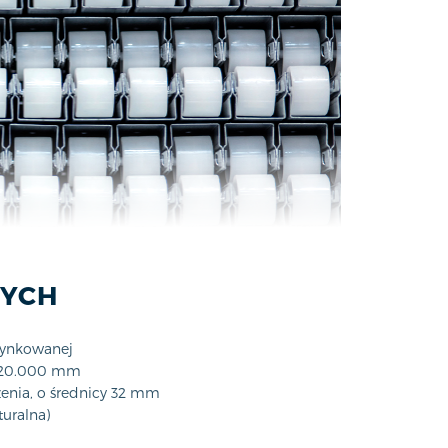
WYCH
ocynkowanej
b 20.000 mm
zenia, o średnicy 32 mm
turalna)