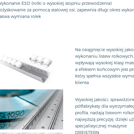
ykonanie ESD (rolki o wysokiej stopniu przewodzenia)
ożyskowanie za pomocą stalowej osi, zapewnia długi okres wykorz
atwa wymiana rolek
Na osiągnięcie wysokiej jako
wykonaniu listew rolkowych,
wpływają wysokiej klasy mate
a efektem końcowym jest pr
który spełnia wszystkie wym
klienta
Wysokiej jakości, sprawdzon
półfabrykaty dla wytrzymałe
profila, nadają listwom rol
najwyższą precyzję, dzięki uż
specjalistycznej maszynie
DREISTERN