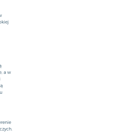
w
okiej
ą
, a w
i
żą
iu
a
erenie
czych.