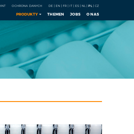
RINT
OCHRONA DANYCH
DE
|
EN
|
FR
|
IT
|
ES
|
NL
|
PL
|
CZ
PRODUKTY
THEMEN
JOBS
O NAS