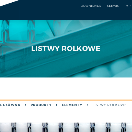
DOWNLOADS
SERWIS
IMP
LISTWY ROLKOWE
A GŁÓWNA
PRODUKTY
ELEMENTY
LISTWY ROLKOWE