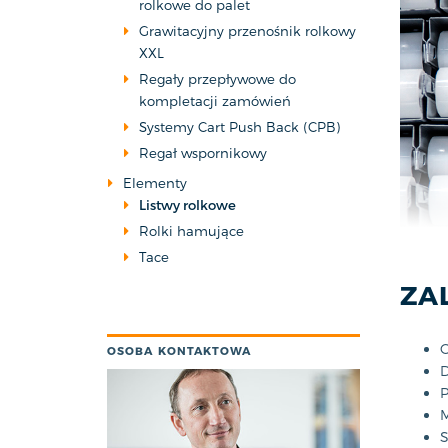
rolkowe do palet
Grawitacyjny przenośnik rolkowy
XXL
Regały przepływowe do
kompletacji zamówień
Systemy Cart Push Back (CPB)
Regał wspornikowy
Elementy
Listwy rolkowe
Rolki hamujące
Tace
ZA
O
OSOBA KONTAKTOWA
D
P
M
S