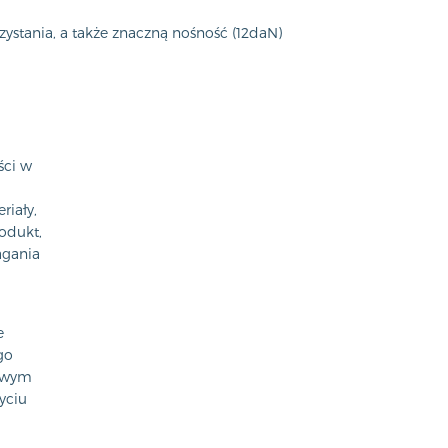
ystania, a także znaczną nośność (12daN)
ści w
riały,
odukt,
agania
e
go
kowym
yciu