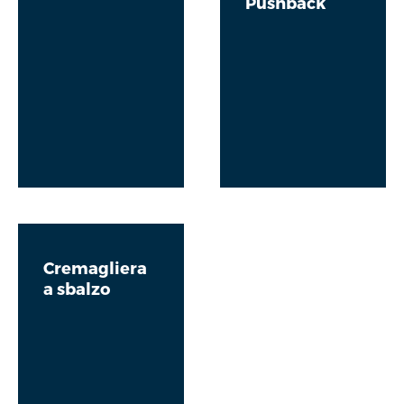
Pushback
Cremagliera
a sbalzo