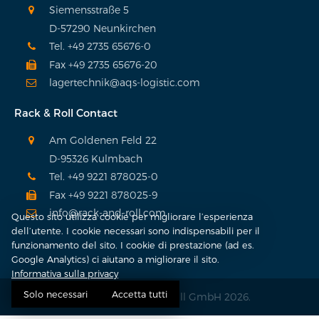
Siemensstraße 5
D-57290 Neunkirchen
Tel. +49 2735 65676-0
Fax +49 2735 65676-20
lagertechnik@aqs-logistic.com
Rack & Roll Contact
Am Goldenen Feld 22
D-95326 Kulmbach
Tel. +49 9221 878025-0
Fax +49 9221 878025-9
info@rack-and-roll.com
Questo sito utilizza cookie per migliorare l’esperienza
dell’utente. I cookie necessari sono indispensabili per il
funzionamento del sito. I cookie di prestazione (ad es.
Google Analytics) ci aiutano a migliorare il sito.
Informativa sulla privacy
Solo necessari
Accetta tutti
Copyright © Rack & Roll GmbH 2026.